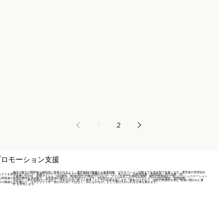
1
2
プロモーション支援
施設の魅力が開業後も継続的に発揮されるよう、運営体制の整備から集客戦略、プロモーション活動までを伴走型で支援します。運営者や管理会社
ェクトを実現するためには、多様なステークホルダーとの丁寧な対話と調整が不可欠です。私たちは、行政担当者・地域住民・地元企業・団
と連携しながら、定期イベント、SNS運用、地域住民との接点づくりなど、ファンを育てる施策を展開。施設の世界観と一貫したコミュニケーション
な関係者の意見や懸念を汲み取り、合意形成の場づくりをサポートします。対話のファシリテーション、ワークショップの設計運営、説明資料
を設計し、単なる賑わいではなく「日常のなかに根づく場所」としての定着を促します。集客だけでなく、信頼と関係性を育む“地域に開かれた運
スの構築などを通じて、プロジェクトが「誰かのため」ではなく「みんなのもの」として受け入れられる土壌を築きます。
営”を実現します。