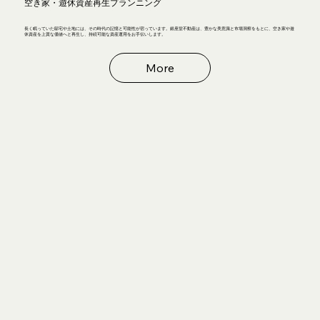
空き家・遊休資産再生プランニング
長く眠っていた邸宅や土地には、その時代の記憶と可能性が宿っています。銀座堂不動産は、豊かな美意識と市場洞察をもとに、空き家や遊
休資産を上質な価値へと再生し、持続可能な資産運用をお手伝いします。
More