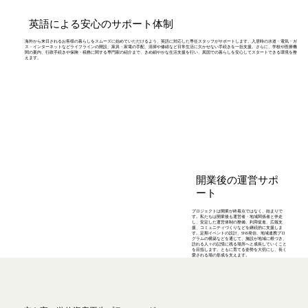
英語による安心のサポート体制
海外から来日されるお客様の暮らしをスムーズに始めていただけるよう、英語に対応した専任スタッフがサポートします。入居時の水道・電気・ガ
ス・インターネットなどライフラインの開設、家具・家電の手配、清掃や修繕など日常生活に欠かせない手続きを一括支援。さらに、学校や医療機
関の案内、行政手続きや保険・税務に関する専門家の紹介まで、きめ細やかな生活支援を行い、異国での暮らしを安心してスタートできる環境を整
えます。
開業後の運営サポ
ート
プロジェクトは開業が終着点ではなく、始まりで
す。私たちは開業後も運営者・地域関係者と伴走
し、安定した運営体制の整備、利用促進、広報支
援、コミュニティづくりなどを継続的に支援しま
す。定期イベントの設計、SNS発信、地域連携プロ
グラムの構築などを通じて、施設が地域に根づき、
訪れる人々の記憶に残る場所へと成長していくこと
を目指します。ともに育てる姿勢を大切にし、長く
愛される場の形成を支えます。