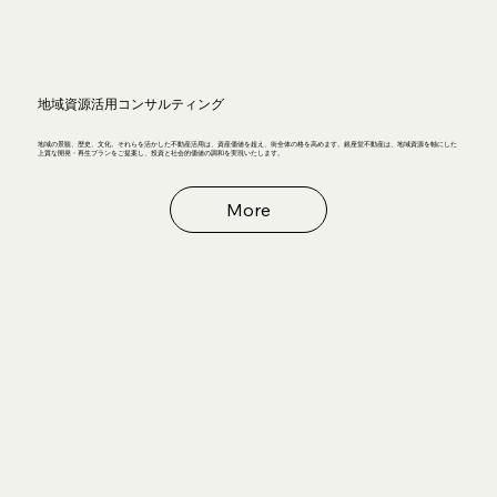
地域資源活用コンサルティング
地域の景観、歴史、文化。それらを活かした不動産活用は、資産価値を超え、街全体の格を高めます。銀座堂不動産は、地域資源を軸にした
上質な開発・再生プランをご提案し、投資と社会的価値の調和を実現いたします。
More