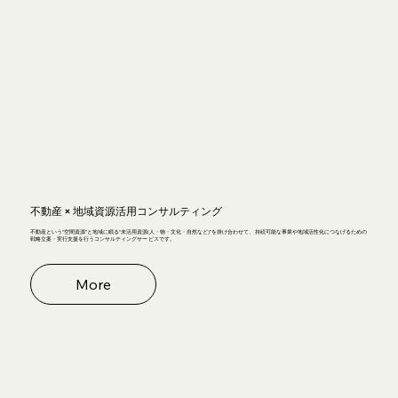
不動産 × 地域資源活用コンサルティング
不動産という“空間資源”と地域に眠る“未活用資源(人・物・文化・自然など)”を掛け合わせて、 持続可能な事業や地域活性化につなげるための
戦略立案・実行支援を行うコンサルティングサー ビスです。
More