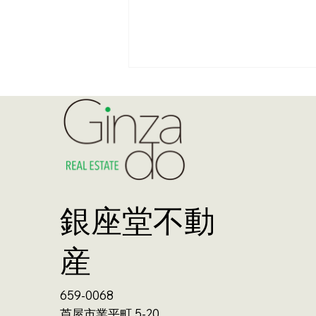
夏期休業のお知らせ
平素より格別のご愛顧を賜り、誠
に有難うございます。 大変勝手
ではございますが、弊社は下記の
期間を夏期休業とさせていただき
ます。 ■休業期間 ２０２６年
８月８日（土） ～ ２０２６年８
​銀座堂不動
月１６日（日） 休暇中にいただ
いたお問い合わせにつきまして
産
は、８月１７日（月）より順次対
応させていただきます。 ご不便
をおかけしますが、何卒ご理解賜
659-0068
りますようお願い申し上げます。
芦屋市業平町 5-20