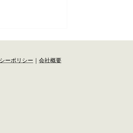
務所へ移転いたしました
より格別のご高配を賜り、誠
りがとうございます。 この
シーポリシー
｜
会社概要
銀座堂不動産は、業務拡充に
事務所を 下記の通り移転い
ましたのでお知らせいたしま
 新事務所では、これまで以
皆さまのお役に立てるよう、
ビスの向上に努めてまいりま
 今後とも変わらぬご支援、
顧を賜りますようお願い申し
ます。 — 新事務所のご案内
■ 業務開始日：令和７年１０月